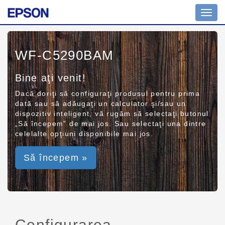
Toggl
navig
WF-C5290BAM
Bine aţi venit!
Dacă doriţi să configuraţi produsul pentru prima
dată sau să adăugaţi un calculator şi/sau un
dispozitiv inteligent, vă rugăm să selectaţi butonul
„Să începem” de mai jos. Sau selectaţi una dintre
celelalte opţiuni disponibile mai jos.
Să începem »
Configurarea