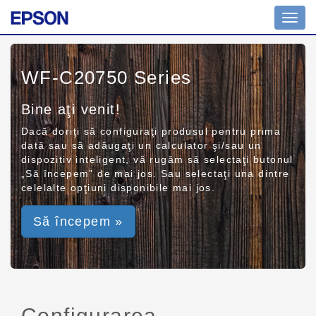
Toggl
navig
WF-C20750 Series
Bine aţi venit!
Dacă doriţi să configuraţi produsul pentru prima
dată sau să adăugaţi un calculator şi/sau un
dispozitiv inteligent, vă rugăm să selectaţi butonul
„Să începem” de mai jos. Sau selectaţi una dintre
celelalte opţiuni disponibile mai jos.
Să începem »
Configurarea