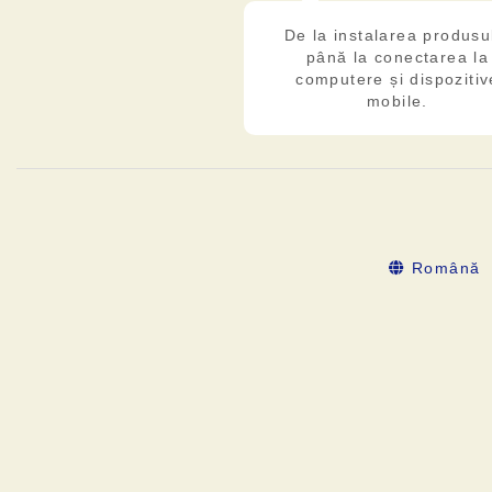
De la instalarea produsu
până la conectarea la
computere și dispozitiv
mobile.
Română