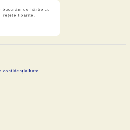
e bucurăm de hârtie cu
rețete tipărite.
e confidenţialitate