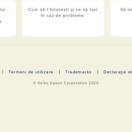
lui
Cum să-l folosești și ce să faci
Să n
în caz de probleme.
e
Termeni de utilizare
Trademarks
Declaraţie d
© Seiko Epson Corporation
2026