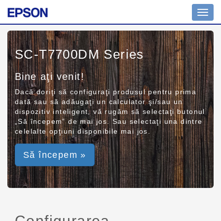
Toggl
navig
SC-T7700DM Series
Bine aţi venit!
Dacă doriţi să configuraţi produsul pentru prima
dată sau să adăugaţi un calculator şi/sau un
dispozitiv inteligent, vă rugăm să selectaţi butonul
„Să începem” de mai jos. Sau selectaţi una dintre
celelalte opţiuni disponibile mai jos.
Să începem »
Configurarea