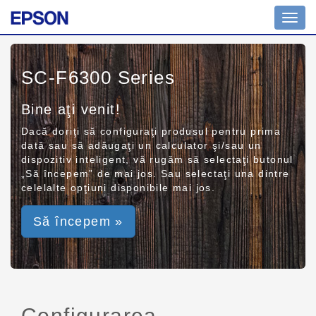
Toggl
navig
SC-F6300 Series
Bine aţi venit!
Dacă doriţi să configuraţi produsul pentru prima
dată sau să adăugaţi un calculator şi/sau un
dispozitiv inteligent, vă rugăm să selectaţi butonul
„Să începem” de mai jos. Sau selectaţi una dintre
celelalte opţiuni disponibile mai jos.
Să începem »
Configurarea