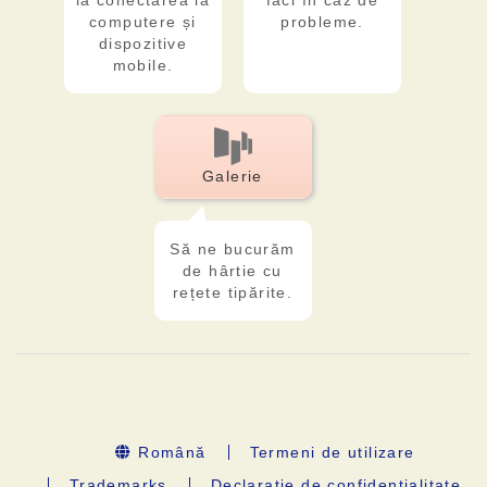
la conectarea la
faci în caz de
computere și
probleme.
dispozitive
mobile.
Galerie
Să ne bucurăm
de hârtie cu
rețete tipărite.
Română
Termeni de utilizare
Trademarks
Declaraţie de confidenţialitate