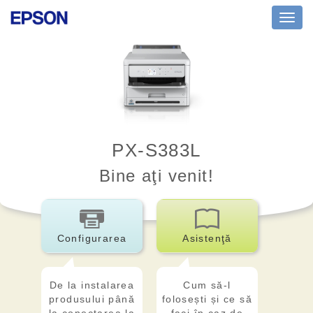
Toggl
navig
PX-S383L
Bine aţi venit!
Configurarea
Asistenţă
De la instalarea
Cum să-l
produsului până
folosești și ce să