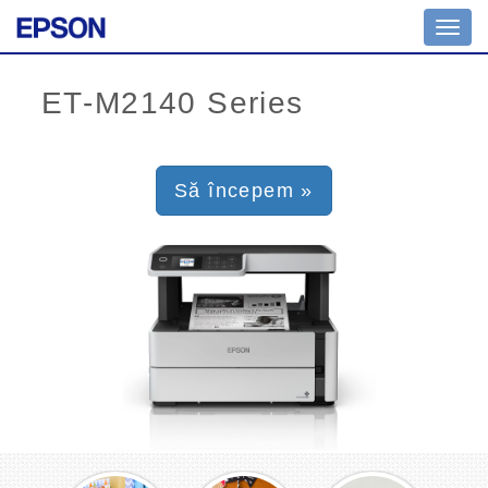
Toggl
navig
Să începem »