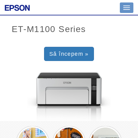
Toggl
navig
Să începem »