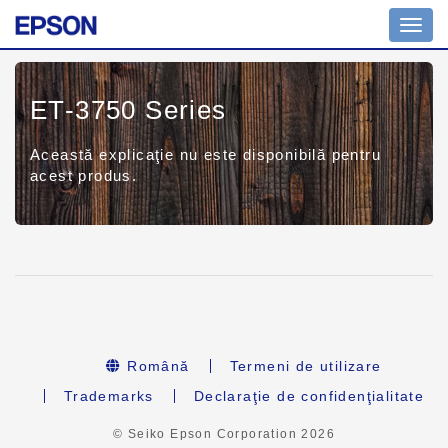
Toggl
navig
ET-3750 Series
Această explicaţie nu este disponibilă pentru
acest produs.
Română
Termeni de utilizare
Trademarks
Declaraţie de confidenţialitate
© Seiko Epson Corporation
2026