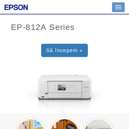
Toggl
navig
Să începem »