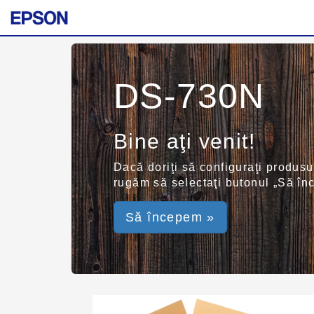
DS-730N
Bine aţi venit!
Dacă doriţi să configuraţi produsu
rugăm să selectaţi butonul „Să înc
Să începem »