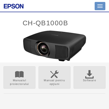
Toggl
navig
Manualul
Manual pentru
Software
proiectorului
opţiuni