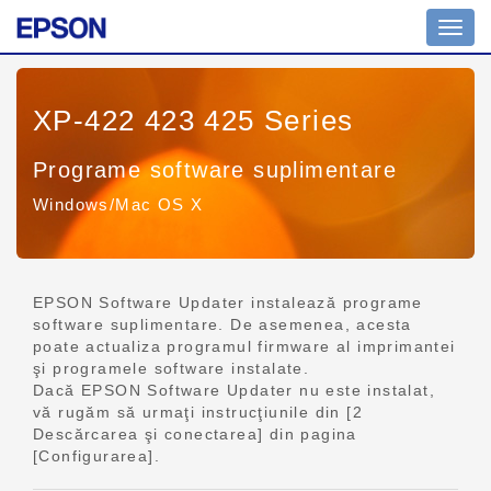
Comu
navig
XP-422 423 425 Series
Programe software suplimentare
Windows/Mac OS X
EPSON Software Updater instalează programe
software suplimentare. De asemenea, acesta
poate actualiza programul firmware al imprimantei
şi programele software instalate.
Dacă EPSON Software Updater nu este instalat,
vă rugăm să urmaţi instrucţiunile din [2
Descărcarea şi conectarea] din pagina
[Configurarea].