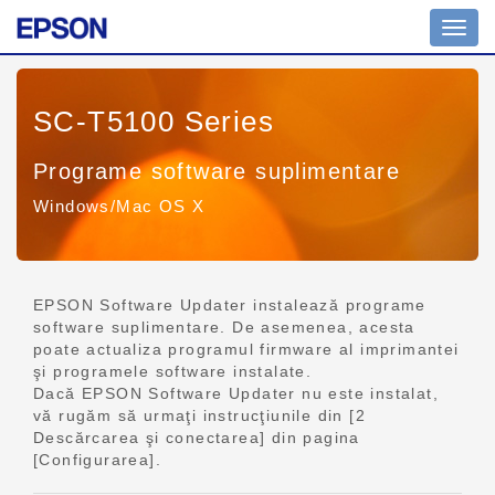
Comu
navig
SC-T5100 Series
Programe software suplimentare
Windows/Mac OS X
EPSON Software Updater instalează programe
software suplimentare. De asemenea, acesta
poate actualiza programul firmware al imprimantei
şi programele software instalate.
Dacă EPSON Software Updater nu este instalat,
vă rugăm să urmaţi instrucţiunile din [2
Descărcarea şi conectarea] din pagina
[Configurarea].