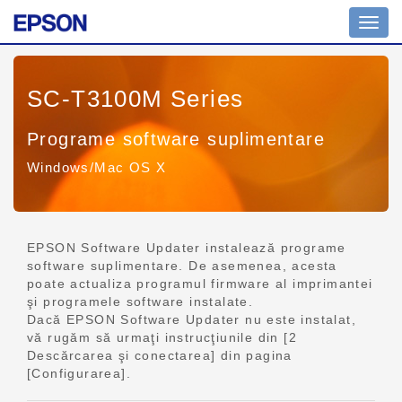
Comu
navig
SC-T3100M Series
Programe software suplimentare
Windows/Mac OS X
EPSON Software Updater instalează programe
software suplimentare. De asemenea, acesta
poate actualiza programul firmware al imprimantei
şi programele software instalate.
Dacă EPSON Software Updater nu este instalat,
vă rugăm să urmaţi instrucţiunile din [2
Descărcarea şi conectarea] din pagina
[Configurarea].