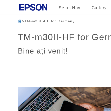
Setup Navi
Gallery
TM-m30II-HF for Germany
TM-m30II-HF for Ge
Bine aţi venit!