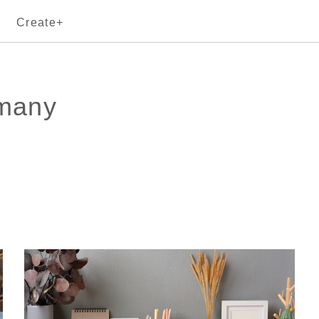
Create+
rmany