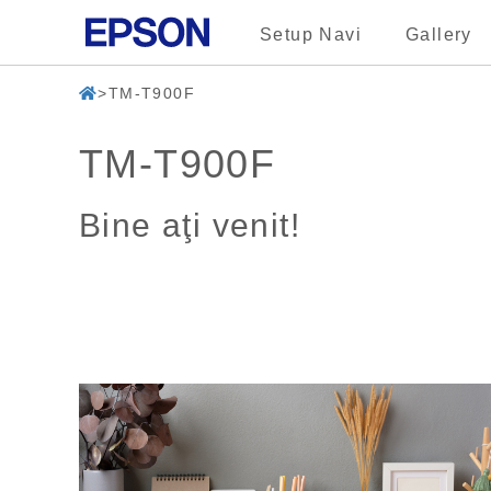
Setup Navi
Gallery
TM-T900F
TM-T900F
Bine aţi venit!