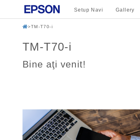
Setup Navi
Gallery
TM-T70-i
TM-T70-i
Bine aţi venit!