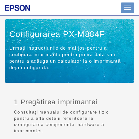
Toggl
navig
Configurarea PX-M884F
Urmaţi instrucţiunile de mai jos pentru a
configura imprimanta pentru prima dată sau
pentru a adăuga un calculator la o imprimantă
deja configurată.
1 Pregătirea imprimantei
Consultaţi manualul de configurare fizic
pentru a afla detalii referitoare la
configurarea componentei hardware a
imprimantei.