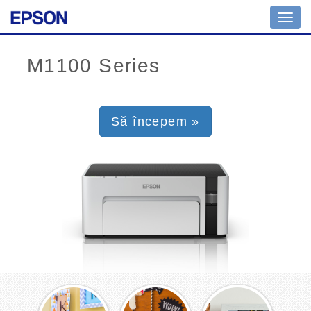
Toggl
navig
Să începem »