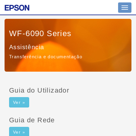
Toggl
navig
WF-6090 Series
Assistência
Transferência e documentação
Guia do Utilizador
Ver »
Guia de Rede
Ver »