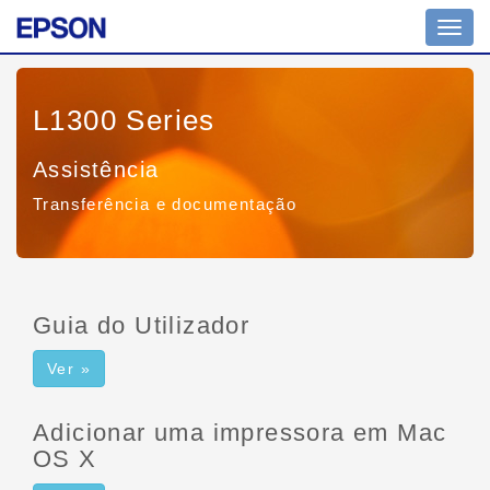
Altern
nave
L1300 Series
Assistência
Transferência e documentação
Guia do Utilizador
Ver »
Adicionar uma impressora em Mac
OS X