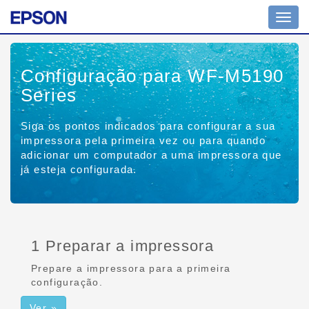
Altern
nave
Configuração para WF-M5190
Series
Siga os pontos indicados para configurar a sua
impressora pela primeira vez ou para quando
adicionar um computador a uma impressora que
já esteja configurada.
1 Preparar a impressora
Prepare a impressora para a primeira
configuração.
Ver »