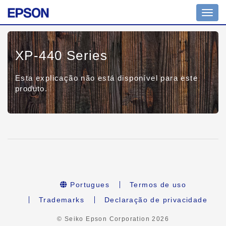
Toggl
navig
XP-440 Series
Esta explicação não está disponível para este
produto.
Portugues
Termos de uso
Trademarks
Declaração de privacidade
© Seiko Epson Corporation
2026