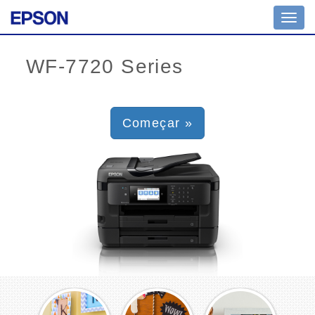
Toggl
navig
Começar »