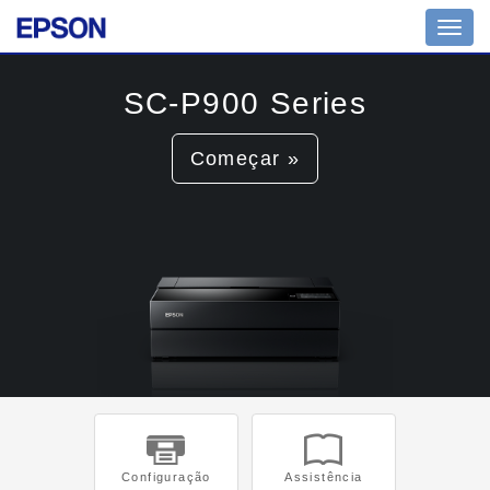
Toggl
navig
SC-P900 Series
Começar »
Configuração
Assistência