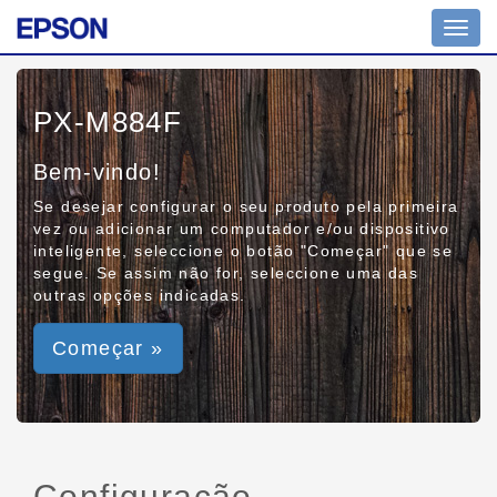
Toggl
navig
PX-M884F
Bem-vindo!
Se desejar configurar o seu produto pela primeira
vez ou adicionar um computador e/ou dispositivo
inteligente, seleccione o botão "Começar" que se
segue. Se assim não for, seleccione uma das
outras opções indicadas.
Começar »
Configuração