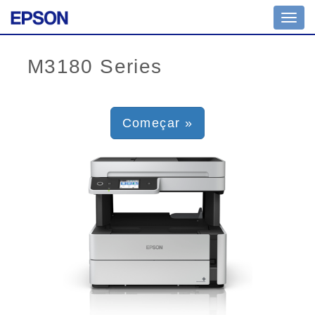
Toggl
navig
Começar »