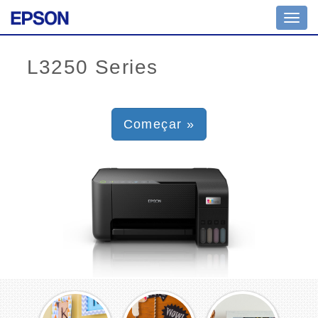
Toggl
navig
Começar »