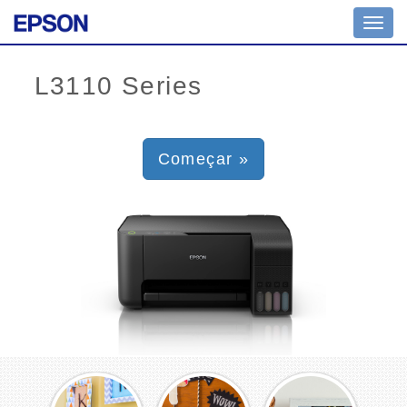
Toggl
navig
Começar »