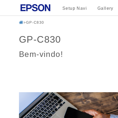
Setup Navi
Gallery
GP-C830
GP-C830
Bem-vindo!