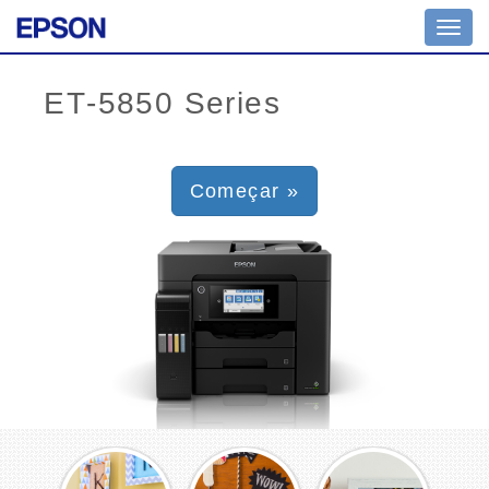
Toggl
navig
Começar »