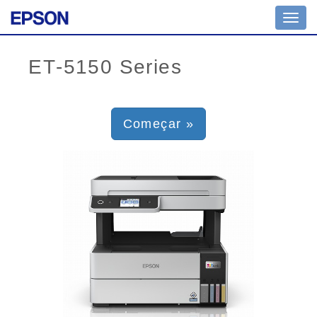
Toggl
navig
Começar »