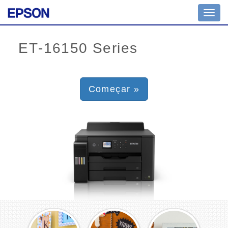
Toggl
navig
Começar »