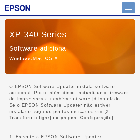
Altern
nave
XP-340 Series
Software adicional
Windows/Mac OS X
O EPSON Software Updater instala software
adicional. Pode, além disso, actualizar o firmware
da impressora e também software já instalado.
Se o EPSON Software Updater não estiver
instalado, siga os pontos indicados em [2
Transferir e ligar] na página [Configuração].
1. Execute o EPSON Software Updater.