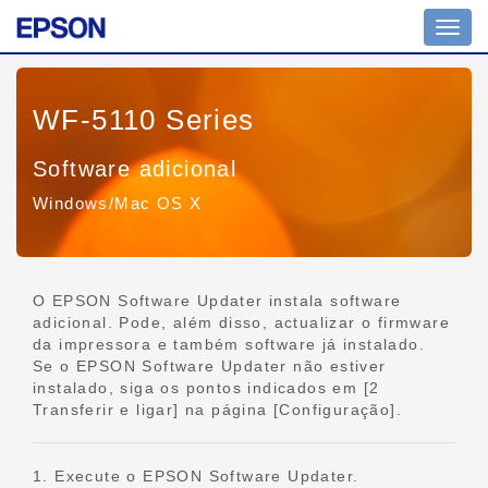
Altern
nave
WF-5110 Series
Software adicional
Windows/Mac OS X
O EPSON Software Updater instala software
adicional. Pode, além disso, actualizar o firmware
da impressora e também software já instalado.
Se o EPSON Software Updater não estiver
instalado, siga os pontos indicados em [2
Transferir e ligar] na página [Configuração].
1. Execute o EPSON Software Updater.