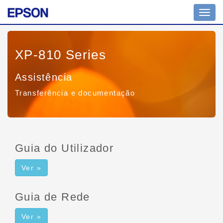
Altern
nave
XP-810 Series
Assistência
Transferência e documentação
Guia do Utilizador
Ver »
Guia de Rede
Ver »