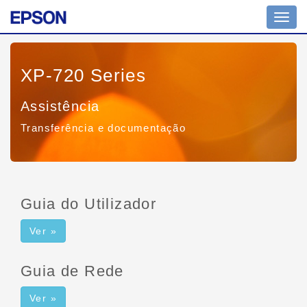
Altern
nave
XP-720 Series
Assistência
Transferência e documentação
Guia do Utilizador
Ver »
Guia de Rede
Ver »