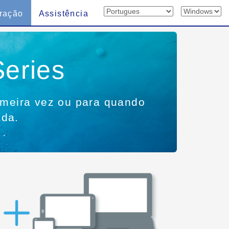
ração
Assistência
eries
rimeira vez ou para quando
ada.