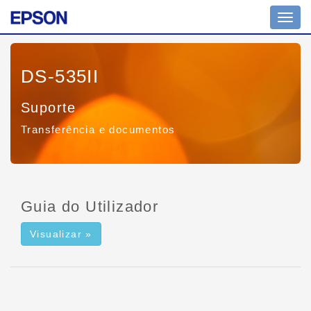
Toggl
navig
DS-535II
Suporte
Transferência e documentos
Guia do Utilizador
Visualizar »