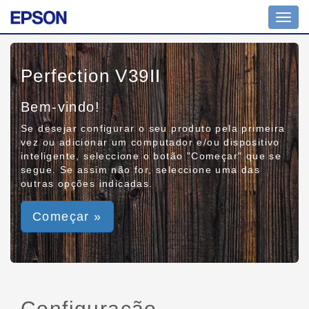
Toggl
navig
Perfection V39II
Bem-vindo!
Se desejar configurar o seu produto pela primeira
vez ou adicionar um computador e/ou dispositivo
inteligente, seleccione o botão "Começar" que se
segue. Se assim não for, seleccione uma das
outras opções indicadas.
Começar »
Configuração