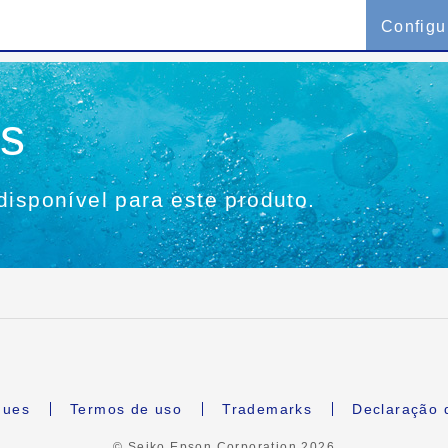
Configu
es
disponível para este produto.
gues
Termos de uso
Trademarks
Declaração 
© Seiko Epson Corporation
2026