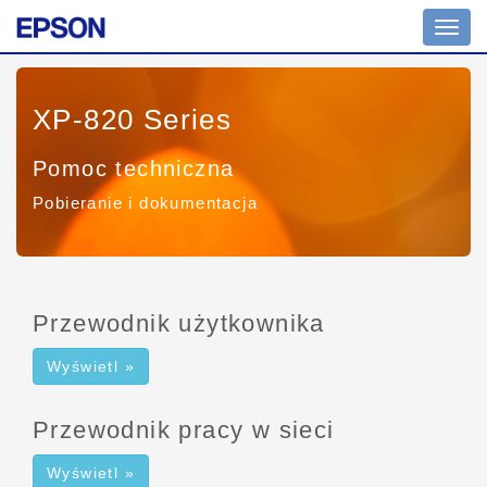
Przeł
nawig
XP-820 Series
Pomoc techniczna
Pobieranie i dokumentacja
Przewodnik użytkownika
Wyświetl »
Przewodnik pracy w sieci
Wyświetl »