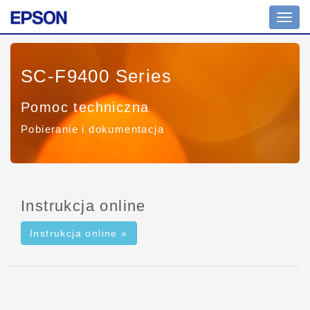
Toggl
navig
SC-F9400 Series
Pomoc techniczna
Pobieranie i dokumentacja
Instrukcja online
Instrukcja online »