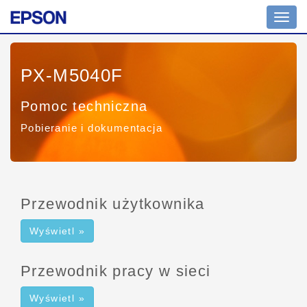
Przeł
nawig
PX-M5040F
Pomoc techniczna
Pobieranie i dokumentacja
Przewodnik użytkownika
Wyświetl »
Przewodnik pracy w sieci
Wyświetl »