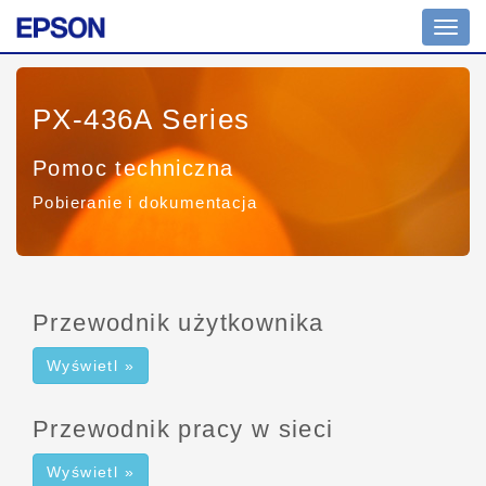
Przeł
nawig
PX-436A Series
Pomoc techniczna
Pobieranie i dokumentacja
Przewodnik użytkownika
Wyświetl »
Przewodnik pracy w sieci
Wyświetl »