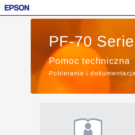
PF-70 Serie
Pomoc techniczna
Pobieranie i dokumentacj