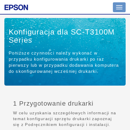
Toggl
navig
Konfiguracja dla SC-T3100M
Series
Poniższe czynności należy wykonać w
przypadku konfigurowania drukarki po raz
pierwszy lub w przypadku dodawania komputera
do skonfigurowanej wcześniej drukarki.
1 Przygotowanie drukarki
W celu uzyskania szczegółowych informacji na
temat konfiguracji sprzętu drukarki zapoznaj
się z Podręcznikiem konfiguracji i instalacji.