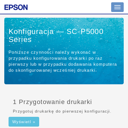
Przeł
nawig
Konfiguracja — SC-P5000
Series
Poniższe czynności należy wykonać w
przypadku konfigurowania drukarki po raz
pierwszy lub w przypadku dodawania komputera
do skonfigurowanej wcześniej drukarki.
1 Przygotowanie drukarki
Przygotuj drukarkę do pierwszej konfiguracji.
Wyświetl »