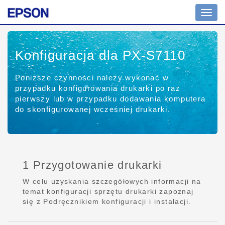
Toggl
navig
Konfiguracja dla PX-S7110
Poniższe czynności należy wykonać w
przypadku konfigurowania drukarki po raz
pierwszy lub w przypadku dodawania komputera
do skonfigurowanej wcześniej drukarki.
1 Przygotowanie drukarki
W celu uzyskania szczegółowych informacji na
temat konfiguracji sprzętu drukarki zapoznaj
się z Podręcznikiem konfiguracji i instalacji.